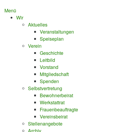
Zum
springen
Inhalt
Menü
springen
Wir
Aktuelles
Veranstaltungen
Speiseplan
Verein
Geschichte
Leitbild
Vorstand
Mitgliedschaft
Spenden
Selbstvertretung
Bewohnerbeirat
Werkstattrat
Frauenbeauftragte
Vereinsbeirat
Stellenangebote
Archiv