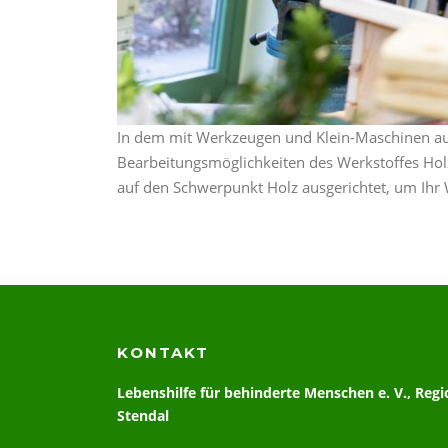
In dem mit Werkzeugen und Klein-Maschinen aus
Bearbeitungsmöglichkeiten des Werkstoffes Holz 
auf den Schwerpunkt Holz ausgerichtet, um Ihr
KONTAKT
Lebenshilfe für behinderte Menschen e. V., Regi
Stendal