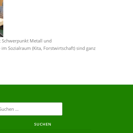
it Schwerpunkt Metall und
im Sozialraum (Kita, Forstwirtschaft) sind ganz
chen
ch: