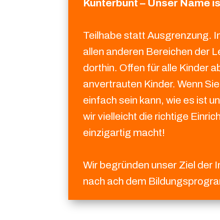
Kunterbunt
– Unser Name i
Teilhabe statt Ausgrenzung. In
allen anderen Bereichen der L
dorthin. Offen für alle Kinder
anvertrauten Kinder. Wenn Sie 
einfach sein kann, wie es ist u
wir vielleicht die richtige Ein
einzigartig macht!
Wir begründen unser Ziel der 
nach ach dem Bildungsprogram