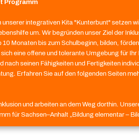
st Programm
 unserer integrativen Kita "Kunterbunt" setzen wi
ebenshilfe um. Wir begründen unser Ziel der Inkl
 ab 10 Monaten bis zum Schulbeginn, bilden, förder
sich eine offene und tolerante Umgebung für Ihr K
nd nach seinen Fähigkeiten und Fertigkeiten indivi
richtung. Erfahren Sie auf den folgenden Seiten m
Inklusion und arbeiten an dem Weg dorthin. Unser
m für Sachsen–Anhalt „Bildung elementar – Bil