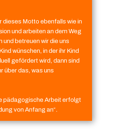
r dieses Motto ebenfalls wie in
usion und arbeiten an dem Weg
n und betreuen wir die uns
ind wünschen, in der ihr Kind
duell gefördert wird, dann sind
ehr über das, was uns
e pädagogische Arbeit erfolgt
dung von Anfang an“.