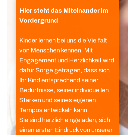
Hier steht das Miteinander im
Vordergrund
Kinder lernen bei uns die Vielfalt
von Menschen kennen. Mit
Engagement und Herzlichkeit wird
dafür Sorge getragen, dass sich
Ihr Kind entsprechend seiner
Bedürfnisse, seiner individuellen
Stärken und seines eigenen
Tempos entwickeln kann.
Sie sind herzlich eingeladen, sich
einen ersten Eindruck von unserer