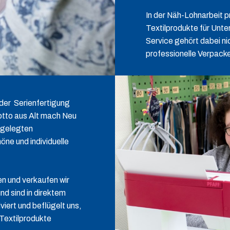
In der Näh-Lohnarbeit pr
Textilprodukte für Unt
Service gehört dabei ni
professionelle Ve
der Serienfertigung
otto aus Alt mach Neu
bgelegten
ne und individuelle
n und verkaufen wir
d sind in direktem
iert und beflügelt uns,
Textilprodukte