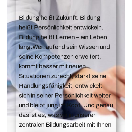
Bildung heißt Zukunft. Bildung
heißt Persönlichkeit entwickeln.
Bildung heißt Lernen – ein Leben
lang.Wer laufend sein Wissen und
seine Kompetenzen erweitert,
kommt besser mit neuen
Situationen zurecht, stärkt seine
Handlungsfähigkeit, entwickelt
sich in seiner Persönlichkeit weiter
und bleibt jung im Kopf. Und genau
das ist es, was wir in unserer
zentralen Bildungsarbeit mit Ihnen